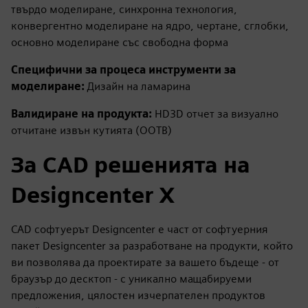
твърдо моделиране, синхронна технология,
конвергентно моделиране на ядро, чертане, сглобки,
основно моделиране със свободна форма
Специфични за процеса инструменти за
моделиране:
Дизайн на ламарина
Валидиране на продукта:
HD3D отчет за визуално
отчитане извън кутията (OOTB)
За CAD решенията на
Designcenter X
CAD софтуерът Designcenter е част от софтуерния
пакет Designcenter за разработване на продукти, който
ви позволява да проектирате за вашето бъдеще - от
браузър до десктоп - с уникално мащабируеми
предложения, цялостен изчерпателен продуктов