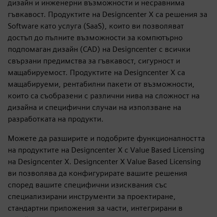
дизайн и инженерни възможности и несравнима
гъвкавост. Продуктите на Designcenter X са решения за
Software като услуга (SaaS), които ви позволяват
достъп до пълните възможности за компютърно
подпомаган дизайн (CAD) на Designcenter с всички
свързани предимства за гъвкавост, сигурност и
мащабируемост. Продуктите на Designcenter X са
мащабируеми, рентабилни пакети от възможности,
които са съобразени с различни нива на сложност на
дизайна и специфични случаи на използване на
разработката на продукти.
Можете да разширите и подобрите функционалността
на продуктите на Designcenter X с Value Based Licensing
на Designcenter X. Designcenter X Value Based Licensing
ви позволява да конфигурирате вашите решения
според вашите специфични изисквания със
специализирани инструменти за проектиране,
стандартни приложения за части, интегрирани в