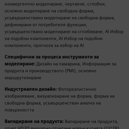
конвергентно моделиране, чертаене, сглобки,
основно моделиране на свободна форма,
усъвършенствано моделиране на свободна форма,
дефинирани от потребителя функции,
усъвършенствано моделиране на сглобяване, AI Избор
на подобни компоненти, AI Избор на подобни
компоненти, прогноза за избор на AI
Специфични за процеса инструменти за
моделиране:
Дизайн на ламарина, Информация за
продукта и производството (PMI), основно
маршрутизиране
Индустриален дизайн:
Фотореалистично
изобразяване, визуализиране на форма, форма на
свободна форма, усъвършенстван анализ на
повърхността
Валидиране на продукта:
Валидиране на продукта,
отчет HD3D визуално отчитане извън кутията (OOTB),