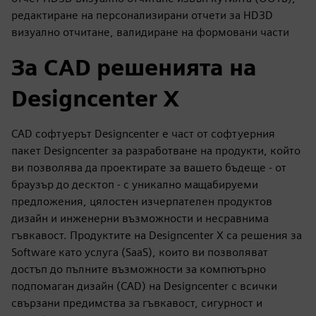
редактиране на персонализирани отчети за HD3D
визуално отчитане, валидиране на формовани части
За CAD решенията на
Designcenter X
CAD софтуерът Designcenter е част от софтуерния
пакет Designcenter за разработване на продукти, който
ви позволява да проектирате за вашето бъдеще - от
браузър до десктоп - с уникално мащабируеми
предложения, цялостен изчерпателен продуктов
дизайн и инженерни възможности и несравнима
гъвкавост. Продуктите на Designcenter X са решения за
Software като услуга (SaaS), които ви позволяват
достъп до пълните възможности за компютърно
подпомаган дизайн (CAD) на Designcenter с всички
свързани предимства за гъвкавост, сигурност и