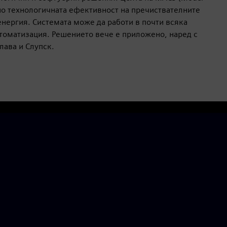
лно технологичната ефективност на пречиствателните
енергия. Системата може да работи в почти всяка
втоматизация. Решението вече е приложено, наред с
лава и Слупск.