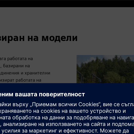
зиран на модели
ага работата на
, базирани на
единения и хранителни
зират работата на
е изпълнява от модула,
„
на стандартизирани
дима пречиствателна
а процеса на
ълнението на