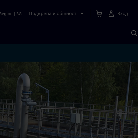
Подкрепа и общност
Вход
Region
|
BG
Т
с
S