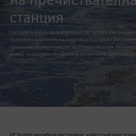
станция
Системата MACS, разработена от DP System въз основа 
позволява икономия на енергия и осигурява допълнит
пречиствателните станции за отпадъчни води. Решение
Илава, позволява обслужване на по-голям брой жител
DP System разработи инструмент, който съчетава техн