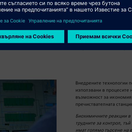
ожените алгоритми
сумация на енергия.
на биомасата чрез
ява пренасянето на
Системата MACS позволя
ална автоматизация в DP
пречиствателните станци
потреблението на енерги
Внедрените технологии п
използвани в процесите н
възможност за икономия 
пречиствателната станци
Биохимичните реакции в п
трудните за контрол, тъ
имат голямо търсене на 