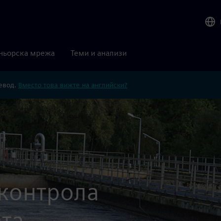
ньорска мрежа
Теми и анализи
ревод.
Вместо това вижте на английски?
контрола
ата