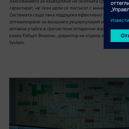
изискванията за изхвърляне на околната среда. Прил
гарантират, че тези цели се постигат с минимална кон
Системата също така поддържа ефективно управление 
оптимизиране на външната рециркулация и предотврат
активна утайка в пречистени отпадъчни води.
казва Робърт Влазлак, директор на отдела за индустри
System.