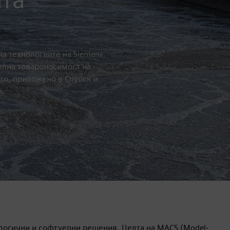
на технологиите на Siemens,
елна товароносимост на
то, приложено в Слупск и
и.
ологични и софтуерни решения. Целта на MACS (Model-