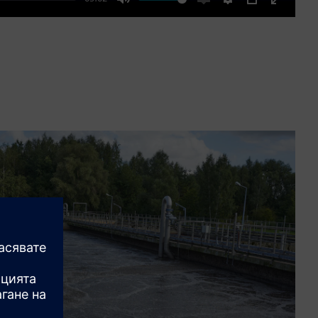
Mute
Enable
Settings
PIP
Enter
captions
fullscre