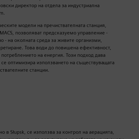
говски директор на отдела за индустриална
m.
еските модели на пречиствателната станция,
MACS, позволяват предсказуемо управление -
о - на околната среда за живите организми,
ретиране. Това води до повишена ефективност,
 потреблението на енергия. Този подход дава
 се оптимизира използването на съществуващата
ствателните станции.
 в Słupsk, се използва за контрол на аерацията,