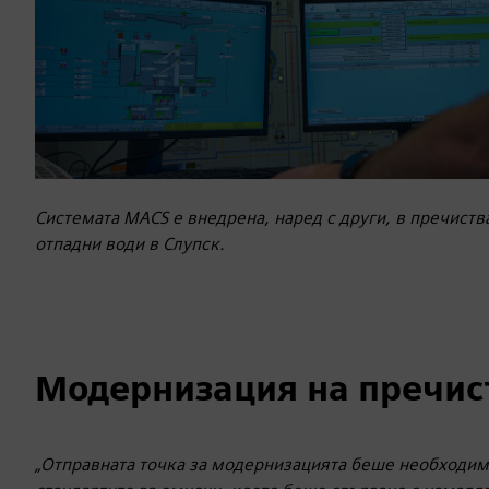
Системата MACS е внедрена, наред с други, в пречиств
отпадни води в Слупск.
Модернизация на пречис
„Отправната точка за модернизацията беше необходимо