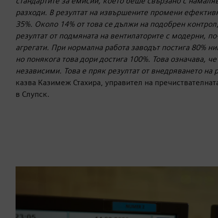
стандартите за емисии, което беше свързано с намаля
разходи. В резултат на извършените промени ефективн
35%. Около 14% от това се дължи на подобрен контрол,
резултат от подмяната на вентилаторите с модерни, п
агрегати. При нормална работа заводът постига 80% ни
но понякога това дори достига 100%. Това означава, ч
независими. Това е пряк резултат от внедряването на 
казва Казимеж Стахира, управител на пречиствателната
в Слупск.