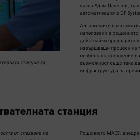
казва Адам Пачесни, тър
автоматизация в DP Syste
Алгоритмите и математич
използвани в решението 
действайки предварителн
извършващи процеси на т
особено по отношение на
ателната станция за
възможност също така да
инфраструктура на пречи
твателната станция
стта от спазване на
Решението MACS, внедрено