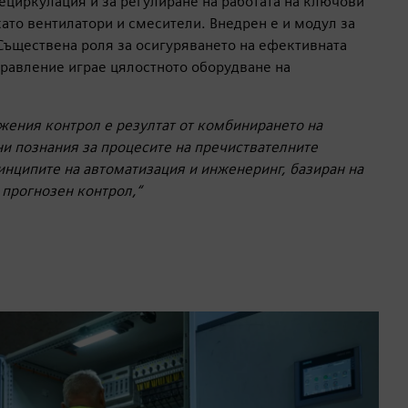
ециркулация и за регулиране на работата на ключови
то вентилатори и смесители. Внедрен е и модул за
 Съществена роля за осигуряването на ефективната
правление играе цялостното оборудване на
жения контрол е резултат от комбинирането на
и познания за процесите на пречиствателните
инципите на автоматизация и инженеринг, базиран на
прогнозен контрол,“