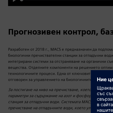
Play
Прогнозивен контрол, ба
Разработен от 2018 г., MACS е предназначен да подпом
биологични пречиствателни станции за отпадъчни води
интегрирани системи за отстраняване на органични съ
вещества. Отделните компоненти на решението оптими
технологичните процеси. Една от ключовите функции с
отговорен за управлението на биологичните реактори.
За постигане на ниво на пречистване, което отговаря 
параметри за съдържание на азот и фосфор, е необхо
станция за отпадъчни води. Системата MACS оптимизир
пречистване на отпадъчните води, което улеснява изп