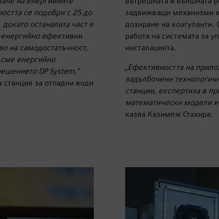
ване на енергийните
вътрешната и външната р
остта се подобри с 25 до
задвижващи механизми ка
 докато останалата част е
дозиране на коагуланти.
о-енергийно ефективни
работа на системата за у
во на самодостатъчност,
инсталацията.
е сме енергийно
„Ефективността на прило
решението DP System,“
задълбочени технологичн
 станция за отпадни води
станции, експертиза в пр
математически модели и 
казва Казимеж Стахира.