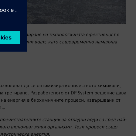
ва максимизиране на технологичната ефективност в
и за отпадъчни води, като същевременно намалява
я.
озволяват да се оптимизира количеството химикали,
а третиране. Разработеното от DP System решение дава
на енергия в биохимичните процеси, извършвани от
я.
„
речиствателните станции за отпадни води са сред най-
й като включват живи организми. Тези процеси също
електрическа енергия.