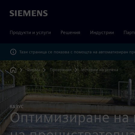
Siemens
Продукти и услуги
Решения
Индустрии
Парт
Тази страница се показва с помощта на автоматизиран п
Фирма
Прозрения
Истории на успеха
Home
КАЗУС
Оптимизиране на 
на пречиствателн