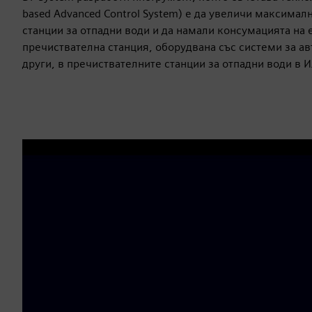
based Advanced Control System) е да увеличи максима
станции за отпадни води и да намали консумацията на 
пречиствателна станция, оборудвана със системи за а
други, в пречиствателните станции за отпадни води в И