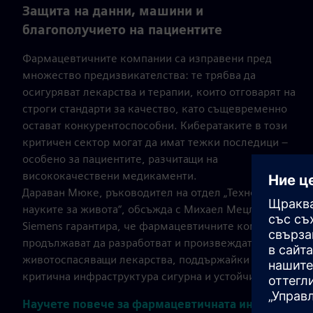
Защита на данни, машини и
благополучието на пациентите
Фармацевтичните компании са изправени пред
множество предизвикателства: те трябва да
осигуряват лекарства и терапии, които отговарят на
строги стандарти за качество, като същевременно
остават конкурентоспособни. Кибератаките в този
критичен сектор могат да имат тежки последици –
особено за пациентите, разчитащи на
висококачествени медикаменти.
Дараван Мюке, ръководител на отдел „Технологии в
науките за живота“, обсъжда с Михаел Мецлер как
Siemens гарантира, че фармацевтичните компании
продължават да разработват и произвеждат
животоспасяващи лекарства, поддържайки своята
критична инфраструктура сигурна и устойчива.
Научете повече за фармацевтичната индустрия >