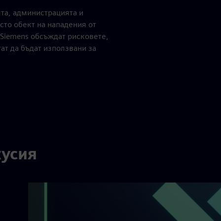
ята, администрацията и
сто обект на нападения от
 Siemens обсъждат рисковете,
ат да бъдат използвани за
кусия