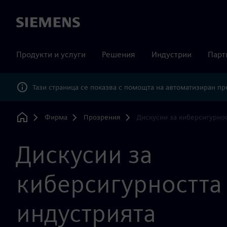
Siemens
Продукти и услуги
Решения
Индустрии
Парт
Тази страница се показва с помощта на автоматизиран п
Фирма
Прозрения
Дискусии за киберсигурнос
Home
Дискусии за
киберсигурността
индустрията