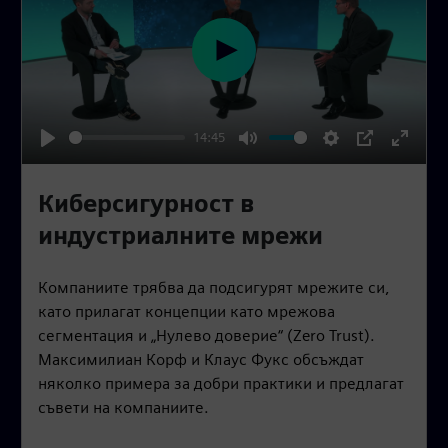
P
l
a
14:45
y
P
M
S
P
E
l
u
e
I
n
Киберсигурност в
a
t
t
P
t
индустриалните мрежи
y
e
t
e
i
r
Компаниите трябва да подсигурят мрежите си,
n
f
като прилагат концепции като мрежова
g
u
сегментация и „Нулево доверие“ (Zero Trust).
s
l
Максимилиан Корф и Клаус Фукс обсъждат
l
няколко примера за добри практики и предлагат
s
съвети на компаниите.
c