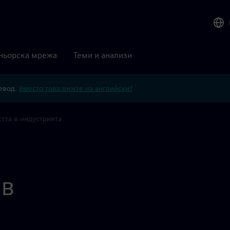
ньорска мрежа
Теми и анализи
ревод.
Вместо това вижте на английски?
тта в индустрията
 в