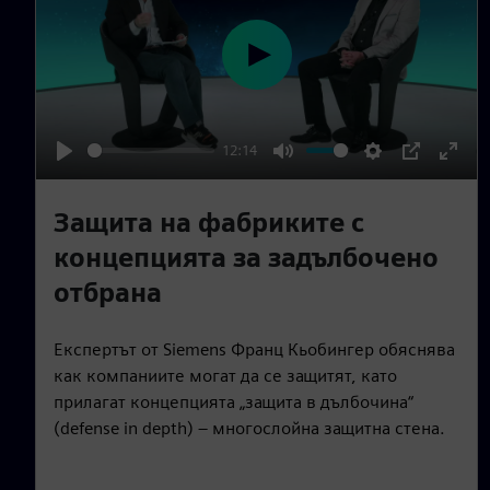
P
l
a
12:14
y
P
M
S
P
E
l
u
e
I
n
Защита на фабриките с
a
t
t
P
t
концепцията за задълбочено
y
e
t
e
отбрана
i
r
n
f
Експертът от Siemens Франц Кьобингер обяснява
g
u
как компаниите могат да се защитят, като
s
l
прилагат концепцията „защита в дълбочина“
l
(defense in depth) – многослойна защитна стена.
s
c