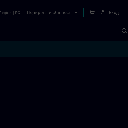
Подкрепа и общност
Вход
Region
|
BG
Т
с
S