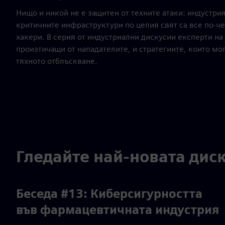
Нищо и никой не е защитен от техните атаки: индустри
критичните инфраструктури по целия свят са все по-че
хакери. В серия от индустриални дискусии експерти на
произтичащи от нападателите, и стратегиите, които мог
тяхното отблъскване.
Гледайте най-новата дис
Беседа #13: Киберсигурността
във фармацевтичната индустрия