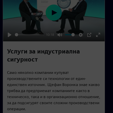
P
l
a
10:18
y
P
M
S
P
E
l
u
e
I
n
Услуги за индустриална
a
t
t
P
t
сигурност
y
e
t
e
i
r
Само няколко компании купуват
n
f
производствените си технологии от един-
g
u
единствен източник. Щефан Воронка знае какво
s
l
трябва да предприемат компаниите както в
l
техническо, така и в организационно отношение,
s
за да подсигурят своите сложни производствени
c
операции.