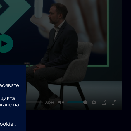
Play
08:44
Mute
Settings
PIP
Enter
fullscre