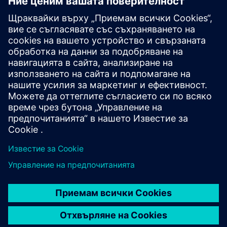
Открийте всички локации на Siemens в Австрия.
Търговски панаири и събития
Преглед на събитията и уебинарите на Siemens
Austria.