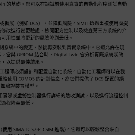
al Twin 的基礎。您可以在調試前使用真實的自動化程序測試自動
遷移或擴展（例如 DCS），並降低風險。SIMIT 透過重複使用虛擬
廠修改進行變更驗證、檢閱配方控制以及檢查第三方系統的介
廠可用性並將更新的風險降到最低。
in 來驗證控制系統中的變更，然後再安裝到真實系統中。它還允許在現
PROM 結合時，Digital Twin 會分析實際系統狀態
合，以提供最佳結果。
程階段中，工程師必須設計和配置自動化系統。自動化工程師可以在我
程控制系統中重複使用 COMOS 的計劃信息，為它們提供了 DCS 配置的絕
，例如驗證裝置模型。
win，並使用實際或虛擬控制器進行詳細的驗收測試，以及進行流程控制
試過程降至最低。
用 SIMATIC S7-PLCSIM 進階)。它還可以輕鬆整合來自