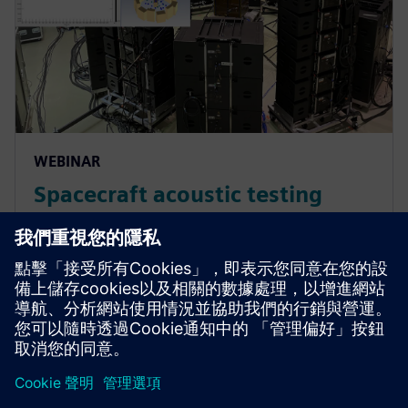
WEBINAR
Spacecraft acoustic testing
Perform safe and effective spacecraft acoustic testing
using reverberation or DFAN approaches. Learn
more.