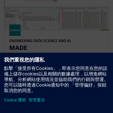
ENGINEERING DATA SCIENCE AND AI
MADE
Maintenance Aware Design Ecosystem (MADE)
identifies and mitigates technical risk, and optimizes
design for complex engineering systems.