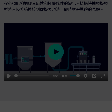
程必須能夠適應其環境和運營條件的變化。透過快速模擬模
型將實際系統連接到虛擬表現法，即時獲得準確的見解。
Play
03:54
Play
Mute
Settings
PIP
Enter
fulls