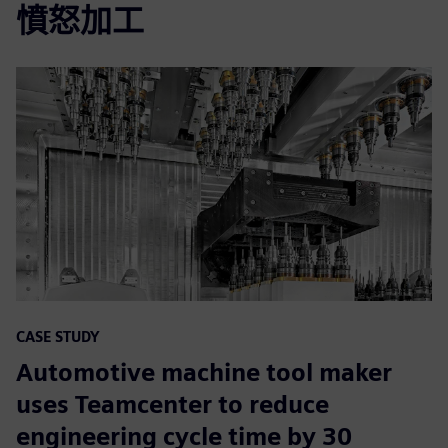
憤怒加工
CASE STUDY
Automotive machine tool maker
uses Teamcenter to reduce
engineering cycle time by 30