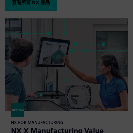
查看所有 NX 產品
NX FOR MANUFACTURING
NX X Manufacturing Value