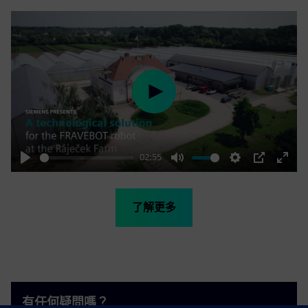
Play
02:55
Play
Mute
Settings
PIP
Enter
fulls
了解更多
有任何疑問嗎？