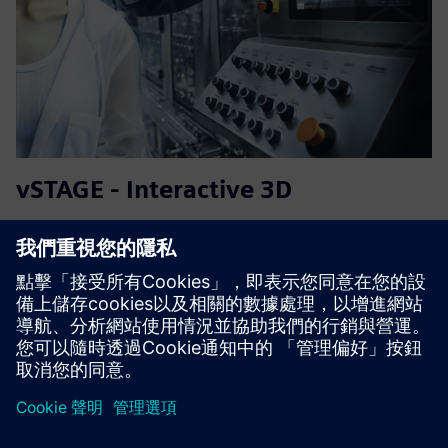
vSTAGE - Interactive 3D
Software solution that enables you to explain complex
industrial products, operations procedures, or services
concepts internally and towards customers in interactive
3D for Web, Tablet, PC, and VR.
深入了解