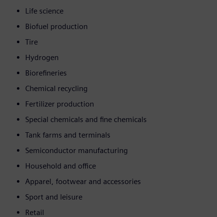
Life science
Biofuel production
Tire
Hydrogen
Biorefineries
Chemical recycling
Fertilizer production
Special chemicals and fine chemicals
Tank farms and terminals
Semiconductor manufacturing
Household and office
Apparel, footwear and accessories
Sport and leisure
Retail