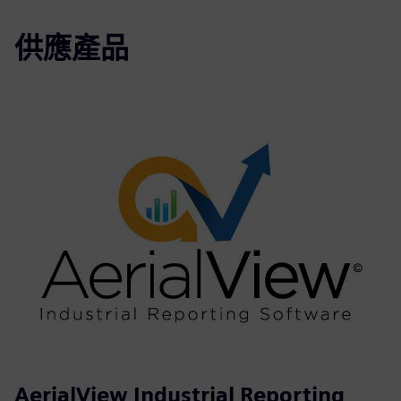
供應產品
AerialView Industrial Reporting