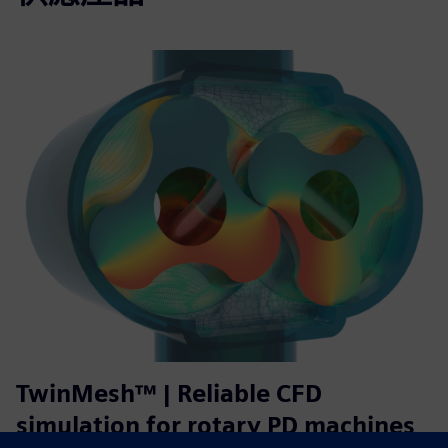
TwinMesh™ | Reliable CFD
simulation for rotary PD machines