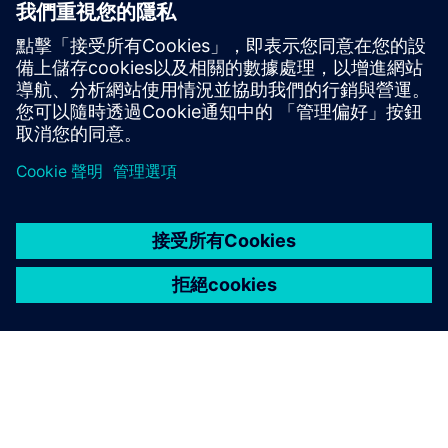
TwinMesh™ 和 Simcenter STAR-CCM+ 可實現高效差價合約
模擬旋轉式 PD 機器，例如捲軸、螺桿、葉片、齒輪和真空
泵浦。
深入了解