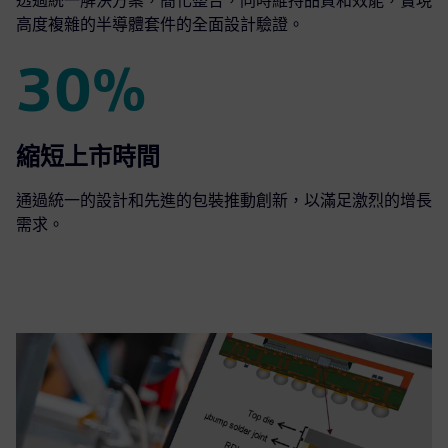
透過統一解決方案，簡化整合，同時維持品質和效能，實現
高度複雜的半導體套件的全面設計驗證。
30%
30%
縮短上市時間
通過統一的設計和先進的包裝推動創新，以滿足激烈的增長
需求。