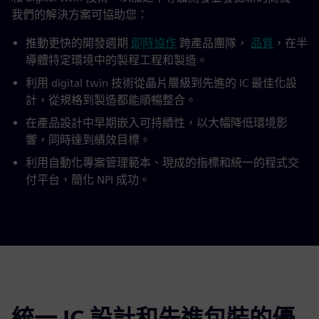
我們的解決方案可協助您：
推動更快的開發週期
即時協作
跨產品團隊，
品質
，在半
導體特定環境中的製程工程和製造。
利用 digital twin 技術從晶片層級到先進的 IC 最佳化設
計，從規格到製造都能順暢整合。
在產品設計中早期嵌入可持續性，以大幅降低環境影
響，同時達到績效目標。
利用自動化專案管理範本、現成的指標和統一的程式交
付平台，簡化 NPI 成功。
統一 IC 設計和先進包裝的優