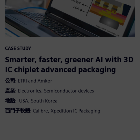
CASE STUDY
Smarter, faster, greener AI with 3D
IC chiplet advanced packaging
公司:
ETRI and Amkor
產業:
Electronics, Semiconductor devices
地點:
USA, South Korea
西門子軟體:
Calibre, Xpedition IC Packaging