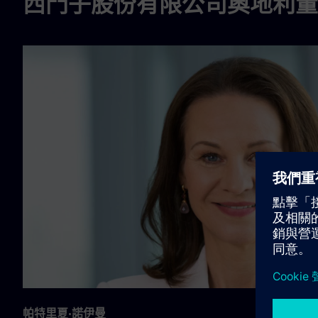
西門子股份有限公司奧地利董
帕特里夏·諾伊曼