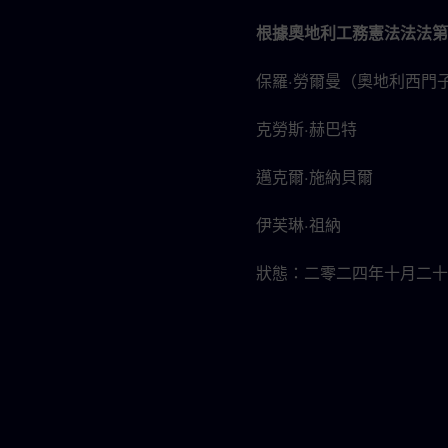
根據奧地利工務憲法法法第 
保羅·勞爾曼（奧地利西門
克勞斯·赫巴特
邁克爾·施納貝爾
伊芙琳·祖納
狀態：二零二四年十月二十