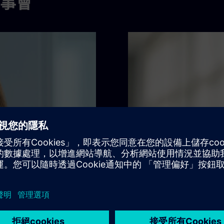
事會
伯恩德·乌尔布里赫特