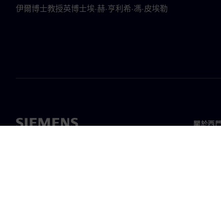
伊爾博士教授英博士埃·赫·亨利希·馮·皮埃勒
關於西
關於我
領導力
最新消