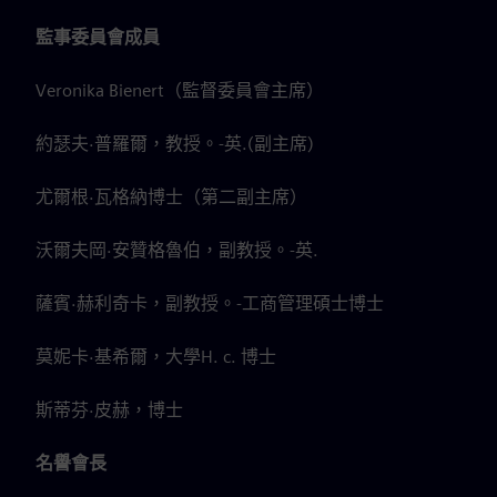
監事委員會成員
Veronika Bienert（監督委員會主席）
約瑟夫·普羅爾，教授。-英.(副主席)
尤爾根·瓦格納博士（第二副主席）
沃爾夫岡·安贊格魯伯，副教授。-英.
薩賓·赫利奇卡，副教授。-工商管理碩士博士
莫妮卡·基希爾，大學H. c. 博士
斯蒂芬·皮赫，博士
名譽會長