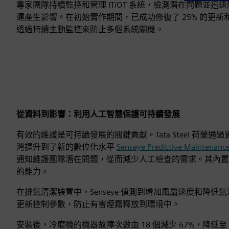
專家團隊持續監控和管理 IT/OT 系統，檢測潛在問題並
運產生影響。在初始實作期間，已成功修復了 25% 的更
透過持續主動監控來防止多個系統關機。
從資料到影響：利用人工智慧保護可持續發展
有效的維護是可持續發展的關鍵貢獻。Tata Steel 荷蘭通過實
灣提升到了新的數位化水平
Senseye Predictive Maintenanc
通知維護團隊潛在問題，從而減少人工檢查的需求。其內置的生成
的能力。
在排氣清潔裝置中，Senseye 偵測到增加風扇速度和降
更新控制參數，防止有害煙霧釋放到環境中。
安裝後，冷磨機的機器故障次數由 18 個減少 67%，降低