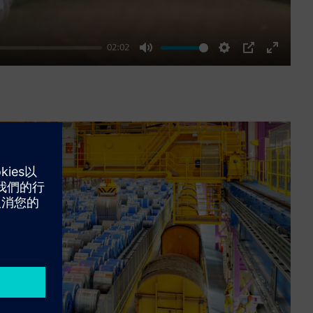
02:02
Mute
Settings
PIP
Enter
fullscre