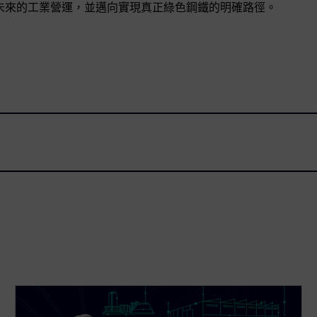
、安全且準備未來的工業營運，並邁向實現真正綠色鋼鐵的明確路徑。