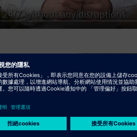
的，
Managed IT/OT
 的熱帶磨床和熱浸鍍鋅線的核心是
工業環境而設計。它將
平台結合了基於虛擬化、資料存
安全的 IT/OT 資料交換。
路安全性。
定期修補、確保資料備份的完整
依賴我們的管理
Remote
中心的健康狀況和安全性。