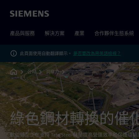
Siemens
產品與服務
解決方案
產業
合作夥伴生態系統
此頁面使用自動翻譯顯示。
是否要改為用英語檢視？
公司
洞察力
塔塔鋼荷蘭
Home
綠色鋼材轉換的催
數位轉型正在支持 Tata Steel 荷蘭提高營運效率和保護環