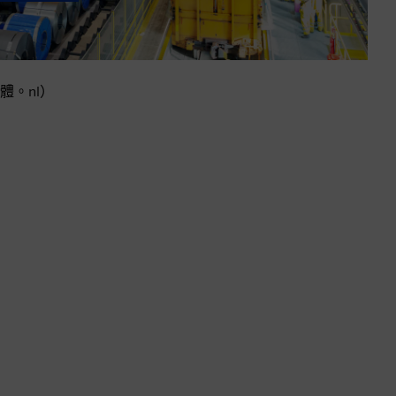
體。nl）