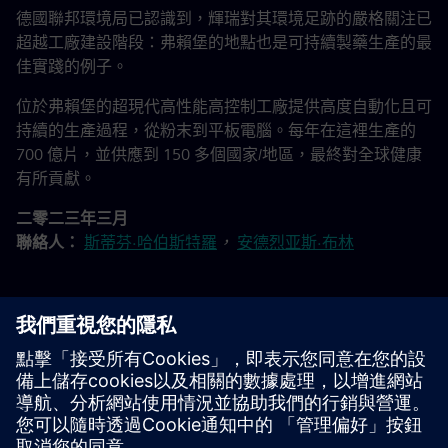
德國聯邦環境局已認識到，輝瑞對其環境足跡的嚴格關注已
超越工廠建設階段：弗賴堡的地點也是可持續製藥生產的最
佳實踐的例子。
位於弗賴堡的超現代高性能高控制工廠提供高度自動化且可
持續的生產過程，從粉末到平板電腦。每年在這裡生產的
700 億片，並供應到 150 多個國家/地區，最終對全球健康
有所貢獻。
二零二三年三月
聯絡人：
斯蒂芬·哈伯斯特羅
，
安德烈亚斯·布林
輝瑞高康工廠