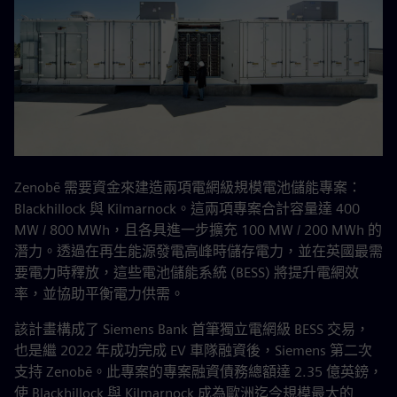
Zenobē 需要資金來建造兩項電網級規模電池儲能專案：
Blackhillock 與 Kilmarnock。這兩項專案合計容量達 400
MW / 800 MWh，且各具進一步擴充 100 MW / 200 MWh 的
潛力。透過在再生能源發電高峰時儲存電力，並在英國最需
要電力時釋放，這些電池儲能系統 (BESS) 將提升電網效
率，並協助平衡電力供需。
該計畫構成了 Siemens Bank 首筆獨立電網級 BESS 交易，
也是繼 2022 年成功完成 EV 車隊融資後，Siemens 第二次
支持 Zenobē。此專案的專案融資債務總額達 2.35 億英鎊，
使 Blackhillock 與 Kilmarnock 成為歐洲迄今規模最大的