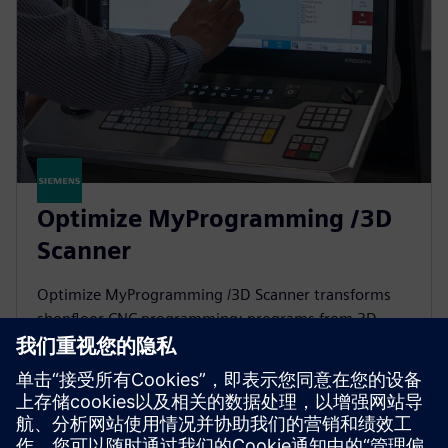
Optimize MyProgramming /3D
Scanner
Optimize MyProgramming /3D Scanner transforms
shopfloor CNC programming: programs from 3D
CAD, detects features, suggests cycles and eliminates
manual geometry entry