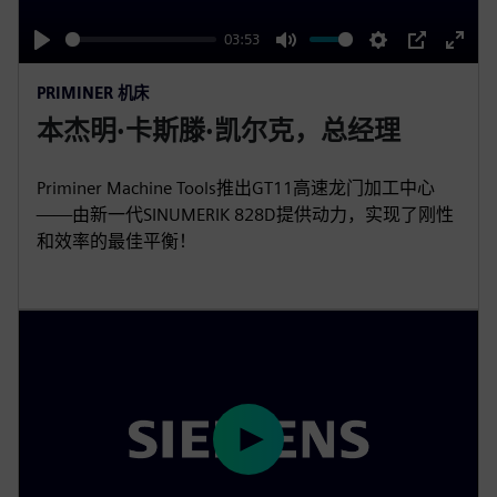
a
y
03:53
P
M
S
P
E
PRIMINER 机床
l
u
e
I
n
本杰明·卡斯滕·凯尔克，总经理
a
t
t
P
t
y
e
t
e
i
r
Priminer Machine Tools推出GT11高速龙门加工中心
——由新一代SINUMERIK 828D提供动力，实现了刚性
n
f
和效率的最佳平衡！
g
u
s
l
l
s
c
r
e
e
P
n
l