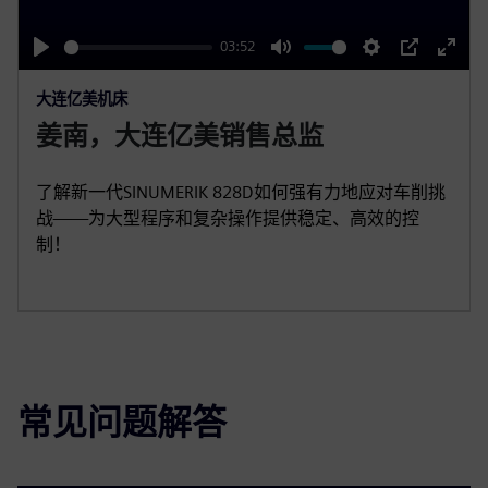
a
y
03:52
P
M
S
P
E
大连亿美机床
l
u
e
I
n
姜南，大连亿美销售总监
a
t
t
P
t
y
e
t
e
i
r
了解新一代SINUMERIK 828D如何强有力地应对车削挑
战——为大型程序和复杂操作提供稳定、高效的控
n
f
制！
g
u
s
l
l
s
c
r
常见问题解答
e
e
n