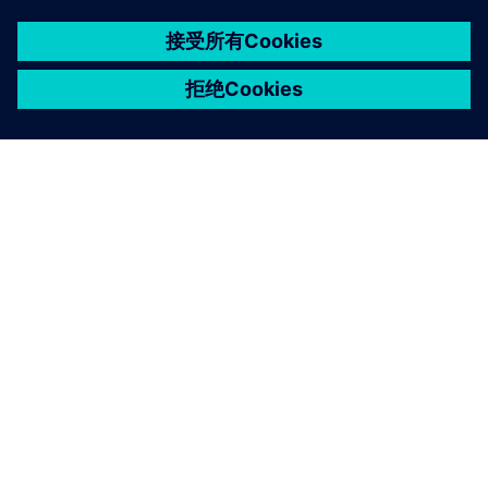
京ICP备06054295号
京公网安备 11010502040638号
关于西门子
公司信息
与我们联系