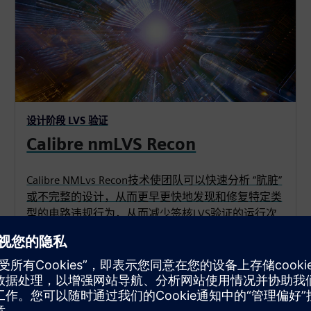
设计阶段 LVS 验证
Calibre nmLVS Recon
Calibre NMLvs Recon技术使团队可以快速分析 “肮脏”
或不完整的设计，从而更早更快地发现和修复特定类
型的电路违规行为，从而减少签核LVS验证的运行次
数。