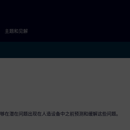
主题和见解
够在潜在问题出现在人造设备中之前预测和缓解这些问题。