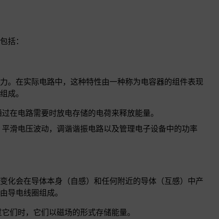
包括：
力。在实际电路中，这种特性由一种称为电容器的组件表现
组成。
通过在电路需要时放电存储的电荷来释放能量。
，平滑电压波动，调谐谐振电路以及管理电子设备中的功率
变化会在导体本身（自感）和任何附近的导体（互感）中产
由导电线圈组成。
过它们时，它们以磁场的形式存储能量。