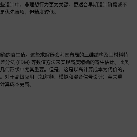
些设计中，非理想行为更为关键。更适合早期设计阶段或不
是优先事项，但精度较低。
得出准确的寄生值。这些求解器会考虑布局的三维结构及其材料特
有限差分法 (FDM) 等数值方法来实现高度精确的寄生估计。此类
几何形状中尤其重要。但是，这是以高计算成本为代价的，
。对于高级应用（如射频、模拟和混合信号设计）至关重
计算成本更高。