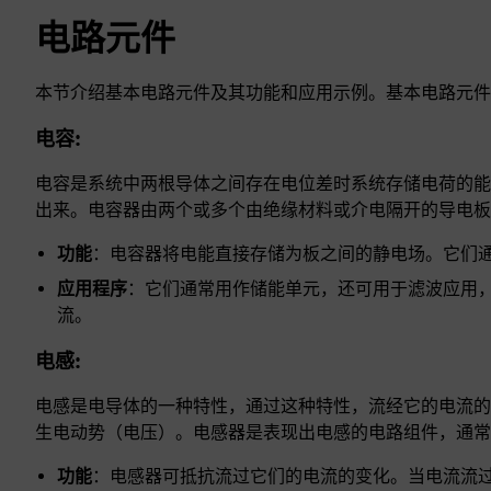
电路元件
本节介绍基本电路元件及其功能和应用示例。基本电路元件
电容
:
电容是系统中两根导体之间存在电位差时系统存储电荷的能
出来。电容器由两个或多个由绝缘材料或介电隔开的导电板
功能
：电容器将电能直接存储为板之间的静电场。它们
应用程序
：它们通常用作储能单元，还可用于滤波应用
流。
电感
:
电感是电导体的一种特性，通过这种特性，流经它的电流的
生电动势（电压）。电感器是表现出电感的电路组件，通常
功能
：电感器可抵抗流过它们的电流的变化。当电流流