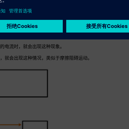
物理特性而出现的。其中包括：
电能时，就会发生这种情况。
的电流时，就会出现这种现象。
，就会出现这种情况，类似于摩擦阻碍运动。