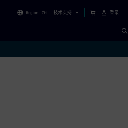
技术支持
登录
Region
|
ZH
A