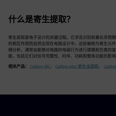
什么是寄生提取？
寄生提取是电子设计的关键过程。它涉及识别和量化非预期
的相互作用而自然出现在电路设计中。这些被称为寄生元件
细分析，通常由能够对电路的电磁行为进行建模和仿真的复
能，包括它们对信号完整性、时序、功耗和整体功能的影响
相关产品：
Calibre xRC
，
Calibre xAct 寄生虫提取
，
Calib