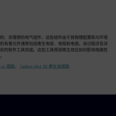
的、非理想的电气组件，这些组件由于其物理配置和与环境
的有害元件通常包括寄生电容、电阻和电感。该过程涉及详
杂的软件工具完成。这些工具预测寄生效应如何影响电路性
。
re xL 提取
，
Calibre xAct 3D 寄生虫提取