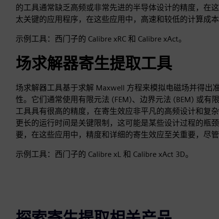
的工具通常缺乏高频或非常先进的半导体设计的精度，在这
太关键的应用程序，在这些应用中，高速和较低的计算成本
示例工具：西门子的 Calibre xRC 和 Calibre xAct。
场求解器寄生提取工具
场求解器工具基于求解 Maxwell 方程来模拟电磁场并
性。它们通常使用有限元法 (FEM)、边界元法 (BEM) 或
工具具有很高的精度，在寄生效应非平凡的高频设计和复杂
更长的运行时间是关键限制，这可能是某些设计过程的瓶颈
要，在这些应用中，精度和详细的寄生效应至关重要，尽管
示例工具：西门子的 Calibre xL 和 Calibre xAct 3D。
探索寄生提取相关产品