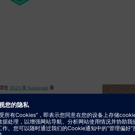
项在
2023 年 Sustainab
来
设计，Designcenter软件使您能
发展影响分析通过在端到端流程的
程的核心。