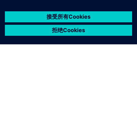
京ICP备06054295号
京公网安备 11010502040638号
关于西门子
公司信息
与我们联系