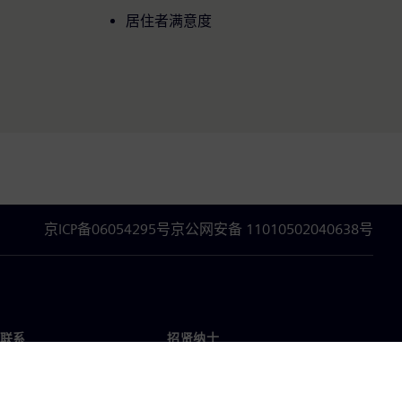
居住者满意度
京ICP备06054295号
京公网安备 11010502040638号
联系
招贤纳士
招贤纳士