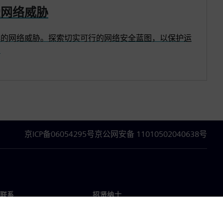
受网络威胁
化的网络威胁。探索切实可行的网络安全蓝图，以保护运
。
京ICP备06054295号
京公网安备 11010502040638号
联系
招贤纳士
招贤纳士