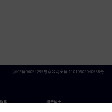
京ICP备06054295号
京公网安备 11010502040638号
联系
招贤纳士
招贤纳士