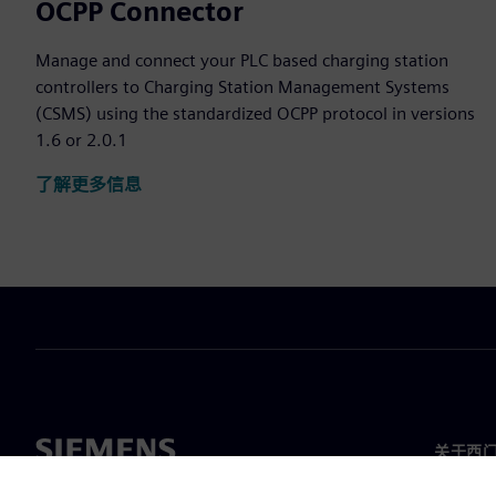
OCPP Connector
Manage and connect your PLC based charging station
controllers to Charging Station Management Systems
(CSMS) using the standardized OCPP protocol in versions
1.6 or 2.0.1
了解更多信息
关于西
关于我