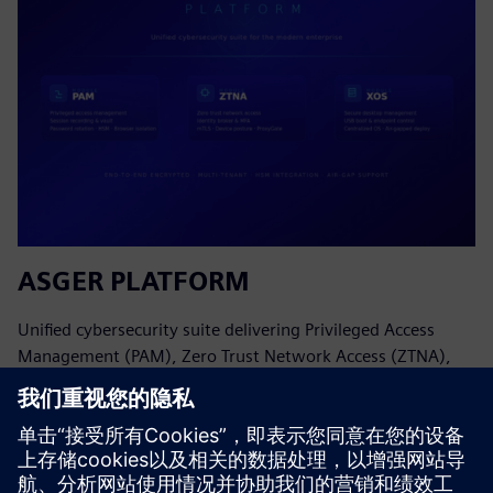
ASGER PLATFORM
Unified cybersecurity suite delivering Privileged Access
Management (PAM), Zero Trust Network Access (ZTNA),
and Secure Desktop Management (XOS). AIR-Gap resource
access, end-to-end encrypted, multi-tenant enterprise
platform with...
了解更多信息