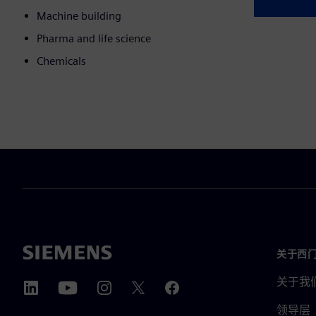
Machine building
Pharma and life science
Chemicals
关于西
关于我
领导层