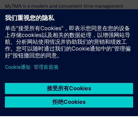
MyTMA is a modern and convenient time management
system including workflows and a user-based dashboard.
With MyTMA time and surcharge calculations can be
processed and prepared for payroll accounting.
了解更多信息
京ICP备06054295号
京公网安备 11010502040638号