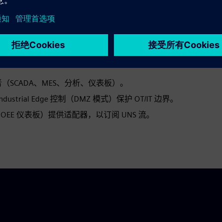
转移/生产上下文）。
 主题、Kafka、REST、导出）执行数据合约。
、保留规则和缓冲。
-> 消费者（SCADA、MES、分析、仪表板）。
strial Edge 控制（DMZ 模式）保护 OT/IT 边界。
E 仪表板）提供适配器，以订阅 UNS 流。