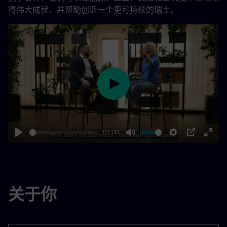
得伟大成就，并帮助创造一个更可持续的瑞士。
Play
01:00
Play
Mute
Settings
PIP
Enter
fulls
关于你