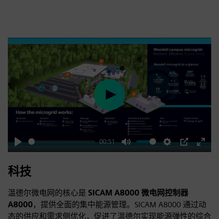
Play
00:51
Play
Mute
Settings
PIP
Enter
fulls
科技
温德尔微电网的核心是
SICAM A8000 微电网控制器
A8000
，提供全面的集中能源管理。SICAM A8000 通过动
态的供应和需求侧优化，促进了温德尔实现能源弹性的综合