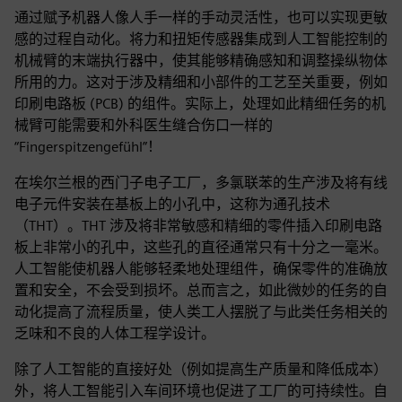
通过赋予机器人像人手一样的手动灵活性，也可以实现更敏
感的过程自动化。将力和扭矩传感器集成到人工智能控制的
机械臂的末端执行器中，使其能够精确感知和调整操纵物体
所用的力。这对于涉及精细和小部件的工艺至关重要，例如
印刷电路板 (PCB) 的组件。实际上，处理如此精细任务的机
械臂可能需要和外科医生缝合伤口一样的
“Fingerspitzengefühl”！
在埃尔兰根的西门子电子工厂，多氯联苯的生产涉及将有线
电子元件安装在基板上的小孔中，这称为通孔技术
（THT）。THT 涉及将非常敏感和精细的零件插入印刷电路
板上非常小的孔中，这些孔的直径通常只有十分之一毫米。
人工智能使机器人能够轻柔地处理组件，确保零件的准确放
置和安全，不会受到损坏。总而言之，如此微妙的任务的自
动化提高了流程质量，使人类工人摆脱了与此类任务相关的
乏味和不良的人体工程学设计。
除了人工智能的直接好处（例如提高生产质量和降低成本）
外，将人工智能引入车间环境也促进了工厂的可持续性。自