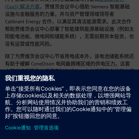
(EaaS) 解决方案
，贾维茨会议中心借助 Siemens 智能基础
设施与金融服务的力量，并与资产管理领域领导者
Calibrant Energy 合作，以满足其清洁能源需求。此次合作
帮助贾维茨会议中心部署了智能建筑能源基础设施（例如太
阳能电池板、微电网和储能系统），无需前期资本投资，也
没有运营或性能风险。
除了为贾维茨会议中心节省用电成本外，该电池储能系统还
有助于缓解 ConeDison 电网最拥堵区域的供电压力。这套
太阳能遮阳篷系统采用定制化设计，充分适配了全美最大绿
色屋顶之一的独特特性。
下载 EaaS 电子指南
京ICP备06054295号
京公网安备 11010502040638号