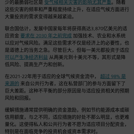
少的最脆弱社区是
受气候相关灾害的影响尤其严重
。随着
这些灾害的频率和严重程度持续上升，在适应气候方面进行
大量投资的需求变得越来越紧迫。
联合国估计，发展中国家每年将获得高达3,870亿美元的适
应资金
要求在 2030 年之前完成
加强技术、农业和水系统
以应对气候风险。满足这些需求不仅是经济上的必要性，也
是道德上的当务之急。尽管巨大，但每一美元都投资于适应
可以产生净经济利益
从两美元到十美元不等，其形式是降
低风险、提高生产力和创新。
在2021-22年用于适应的全球气候资金流中，
超过 98% 是
来源的
来自公共行为者，这在私营部门的参与方面留下了
巨大差距。这种不平衡的部分原因是与适应投资相关的预期
风险和回报。
缓解措施通常提供明确的资金激励，例如节约能源成本或碳
信用额度，与之不同，适应措施的好处不那么明显，也更难
量化。这使得私人和公共行为者不愿为适应项目分配资金，
特别是在面临竞争的投资机会或资本需求时。