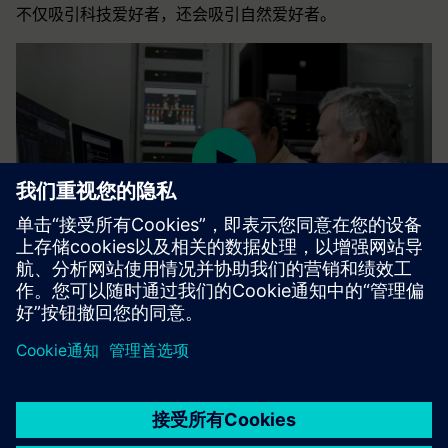
不仅吸引科技爱好者，还会吸引自然爱好者。
Play
05:38
Play
Mute
Settings
PIP
Enter
fulls
京ICP备06054295号
京公网安备 11010502040638号