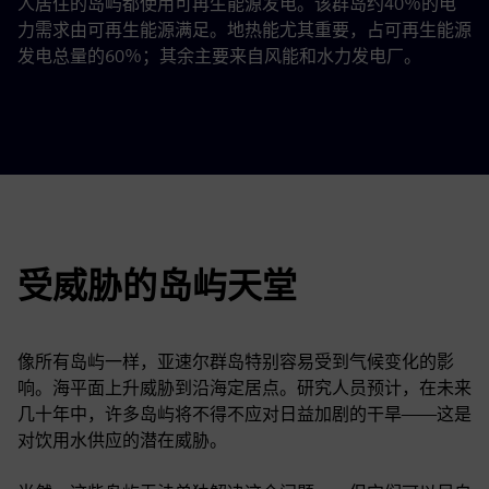
人居住的岛屿都使用可再生能源发电。该群岛约40％的电
力需求由可再生能源满足。地热能尤其重要，占可再生能源
发电总量的60％；其余主要来自风能和水力发电厂。
受威胁的岛屿天堂
像所有岛屿一样，亚速尔群岛特别容易受到气候变化的影
响。海平面上升威胁到沿海定居点。研究人员预计，在未来
几十年中，许多岛屿将不得不应对日益加剧的干旱——这是
对饮用水供应的潜在威胁。