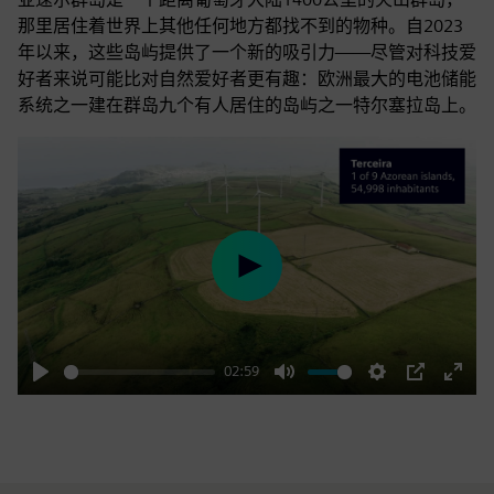
那里居住着世界上其他任何地方都找不到的物种。自2023
年以来，这些岛屿提供了一个新的吸引力——尽管对科技爱
好者来说可能比对自然爱好者更有趣：欧洲最大的电池储能
系统之一建在群岛九个有人居住的岛屿之一特尔塞拉岛上。
Play
02:59
Play
Mute
Settings
PIP
Enter
fulls