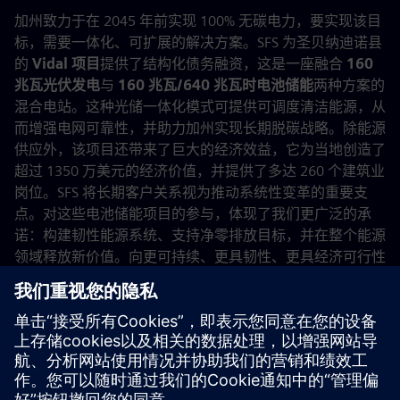
加州致力于在 2045 年前实现 100% 无碳电力，要实现该目
标，需要一体化、可扩展的解决方案。SFS 为圣贝纳迪诺县
的
Vidal 项目
提供了结构化债务融资，这是一座融合
160
兆瓦光伏发电
与
160 兆瓦/640 兆瓦时电池储能
两种方案的
混合电站。这种光储一体化模式可提供可调度清洁能源，从
而增强电网可靠性，并助力加州实现长期脱碳战略。除能源
供应外，该项目还带来了巨大的经济效益，它为当地创造了
超过 1350 万美元的经济价值，并提供了多达 260 个建筑业
岗位。SFS 将长期客户关系视为推动系统性变革的重要支
点。对这些电池储能项目的参与，体现了我们更广泛的承
诺：构建韧性能源系统、支持净零排放目标，并在整个能源
领域释放新价值。向更可持续、更具韧性、更具经济可行性
的能源未来转型，取决于我们能否能提供有效的资金支持。
我们很自豪能引领这一转型。凭借经验丰富且充满热情的团
队，我们将始终致力于推动相关技术与基础设施的落地实
施，让“净零排放”不仅成为可能，更成为一种必然。