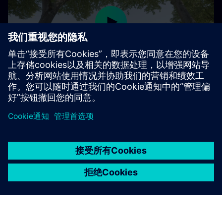
Play
03:42
Play
Mute
Settings
PIP
Enter
fulls
京ICP备06054295号
京公网安备 11010502040638号