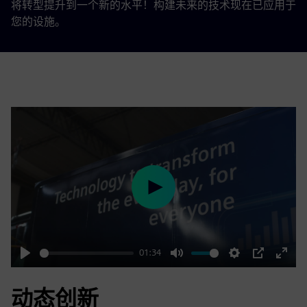
将转型提升到一个新的水平！构建未来的技术现在已应用于
您的设施。
Play
01:34
Play
Mute
Settings
PIP
Enter
fulls
动态创新