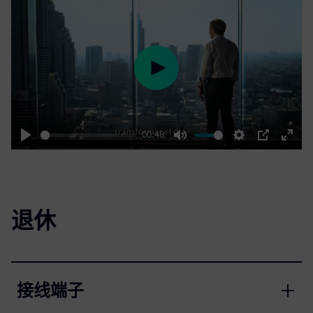
Play
00:48
Play
Mute
Settings
PIP
Enter
fulls
退休
接线端子