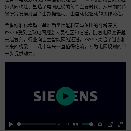
师共同构建，塑造了电网建模的每个主要时代，从早期的传
输研究发展到当今由数据驱动、由自动化驱动的工作流程。
凭借标准化模型、基准质量性能和无与伦比的分析深度，
PSS® E受到全球电网规划人员社区的信任。随着电网变得越
来越复杂，行业向自主智能网络迈进，PSS® E架起了过去和
未来的桥梁——几十年来一直值得信赖，专为电网规划的下
一步提供动力。
Play
-03:30
Play
Mute
Settings
PIP
Enter