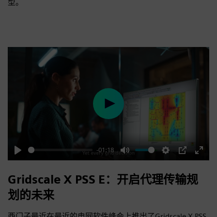
型。
Play
-01:18
Play
Mute
Settings
PIP
Enter
fulls
Gridscale X PSS E：开启代理传输规
划的未来
西门子最近在最近的电网软件峰会上推出了Gridscale X PSS