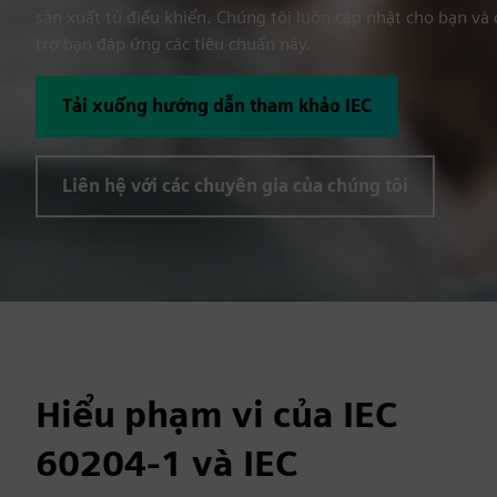
sản xuất tủ điều khiển. Chúng tôi luôn cập nhật cho bạn và
trợ bạn đáp ứng các tiêu chuẩn này.
Tải xuống hướng dẫn tham khảo IEC
Liên hệ với các chuyên gia của chúng tôi
Hiểu phạm vi của IEC
60204-1 và IEC