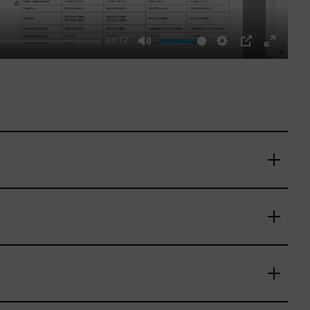
03:17
Mute
Settings
PIP
Enter
fullscre