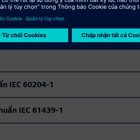
60204-1 (Thiết bị điện của
mới của EU đã được chuyển 
luôn tư vấn cho bạn trong 
động của chúng đối với các
ute
Settings
PIP
Enter
fullscreen
ẩn IEC 60204‑1
huẩn IEC 61439‑1