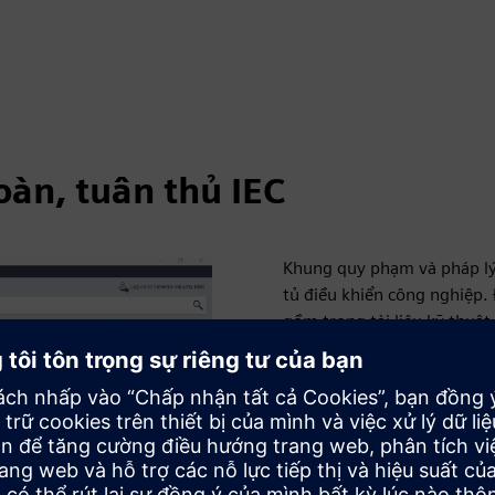
oàn, tuân thủ IEC
Khung quy phạm và pháp lý 
tủ điều khiển công nghiệp. 
gồm trong tài liệu kỹ thuật
lượng công việc của bạn tr
độ, xác minh ngắn mạch và 
chuẩn, đáng tin cậy và cực 
Cũng giống như công nghệ lu
lý tủ điều khiển cũng phải