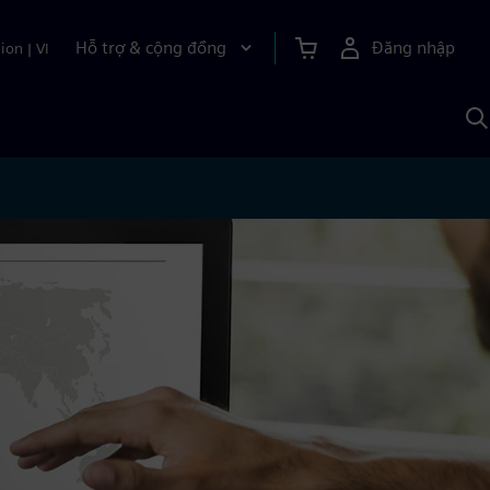
Hỗ trợ & cộng đồng
Đăng nhập
ion
|
VI
T
k
v
S
A