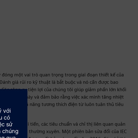
đóng một vai trò quan trọng trong giai đoạn thiết kế của
Đánh giá rủi ro kỹ thuật là bắt buộc và nó cần được bao
. Các công cụ tiện lợi của chúng tôi giúp giảm phần lớn khối
ong lĩnh vực này và đảm bảo rằng việc xác minh tăng nhiệt
đánh giá khả năng tương thích điện từ luôn tuân thủ tiêu
kỳ hiệu quả.
ôn được cải tiến, các tiêu chuẩn và chỉ thị liên quan quản
 được cập nhật thường xuyên. Một phiên bản sửa đổi của IEC