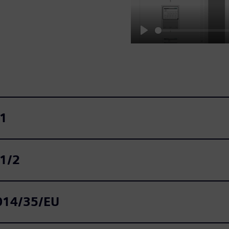
Play
‑1
‑1/2
2014/35/EU