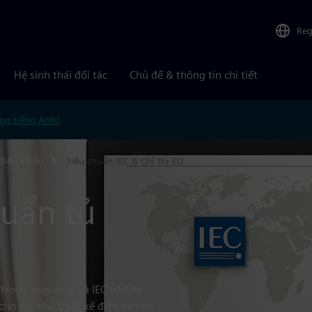
Reg
Hệ sinh thái đối tác
Chủ đề & thông tin chi tiết
ng tiếng Anh?
điều khiển
Tiêu chuẩn IEC & Chỉ thị EU
huẩn tủ
ện trong máy móc và IEC 61439
 cho các nhà thiết kế điện và nhà