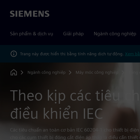
Siemens
Sản phẩm & dịch vụ
Giải pháp
Ngành công nghiệp
Trang này được hiển thị bằng tính năng dịch tự động.
Xem bằ
Ngành công nghiệp
Máy móc công nghiệp
Bảng 
Home
Theo kịp các tiêu c
điều khiển IEC
Các tiêu chuẩn an toàn cơ bản IEC 60204-1 cho thiết bị đi
cho các cụm thiết bị đóng cắt điện áp thấp là điều cần thiết