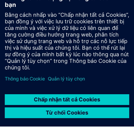
Cần gạt xoắn có thể được sử
dụng làm khóa cửa liên động
theo IEC 60204-1 và 61439-1
không