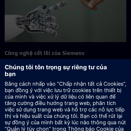
Công nghệ cốt lõi của Siemens
Siemens phấn đấu để dẫn đầu công nghệ trong các lĩnh vực
công nghệ và đổi mới có tầm quan trọng hàng đầu đối với
công ty. Những công nghệ cốt lõi này rất quan trọng đối
với sự thành công lâu dài của Siemens và khách hàng của
Siemens. Các chuyên gia từ bộ phận nghiên cứu công nghệ
toàn cầu và các doanh nghiệp khác nhau làm việc cùng
nhau ở đây, củng cố các hoạt động R & D của công ty.
Quay lại tất cả Siemens Core Technologies