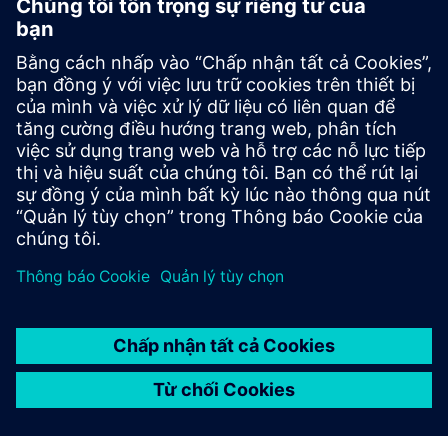
công nghệ và đổi mới có tầm quan trọng hàng đầu đối với
công ty. Những công nghệ cốt lõi này rất quan trọng đối
với sự thành công lâu dài của Siemens và khách hàng. Các
chuyên gia từ bộ phận nghiên cứu công nghệ toàn cầu và
các doanh nghiệp khác nhau làm việc cùng nhau ở đây,
củng cố các hoạt động R & D của công ty.
Quay lại tất cả Siemens Core Technologies