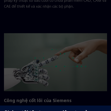
pháp kỹ thuật số đầu cuối có chứa phần mềm CAD, CAM và
CAE để thiết kế và xác nhận các bộ phận.
Công nghệ cốt lõi của Siemens
Siemens phấn đấu để dẫn đầu công nghệ trong các lĩnh vực