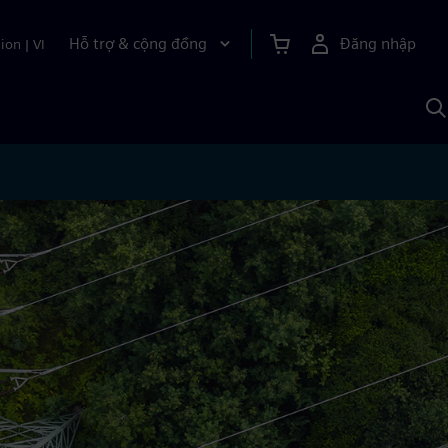
Hỗ trợ & cộng đồng
Đăng nhập
ion
|
VI
T
k
v
S
A