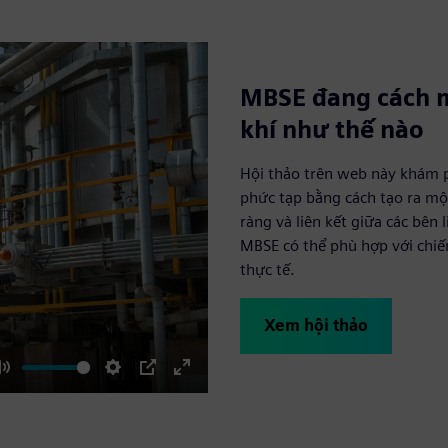
MBSE đang cách 
khí như thế nào
Hội thảo trên web này khám p
phức tạp bằng cách tạo ra mộ
ràng và liên kết giữa các bên
MBSE có thể phù hợp với chiến
thực tế.
Xem hội thảo
Mute
Settings
PIP
Enter
fullscreen