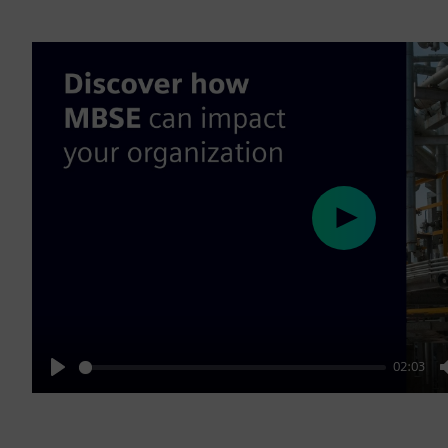
Play
02:03
Play