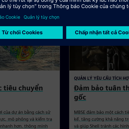
QUẢN LÝ YÊU CẦU TÍCH HỢ
 tiêu chuyển
Đảm bảo tuân th
gốc
i của dự án bằng cách sử
MBSE đảm bảo một cách tiếp
thực, mô phỏng và kiểm tra
kế, tăng cường khả năng tr
ết nhanh hơn, thông minh
và giúp Shell tránh các hìn