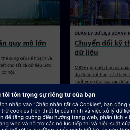
QUẢN LÝ DỮ LIỆU DOANH 
 án quy mô lớn
Chuyển đổi kỹ t
dữ liệu
 thể cung cấp kế hoạch và
ất cho tất cả dữ liệu ước
MBSE giúp tích hợp và phân
 cơ hội.
dự đoán tốt hơn, cải thiện 
suốt vòng đời của các dự á