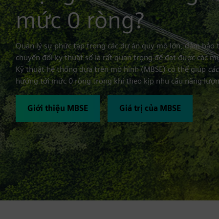
mức 0 ròng?
Quản lý sự phức tạp trong các dự án quy mô lớn, đảm bảo t
chuyển đổi kỹ thuật số là rất quan trọng để đạt được các m
Kỹ thuật hệ thống dựa trên mô hình (MBSE) có thể giúp
các
hướng tới mức 0 ròng trong khi theo kịp nhu cầu năng lượ
Giới thiệu MBSE
Giá trị của MBSE