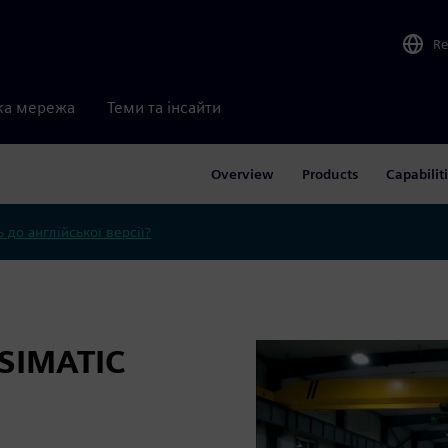
Re
ка мережа
Теми та інсайти
Overview
Products
Capabilit
 до англійської версії?
SIMATIC