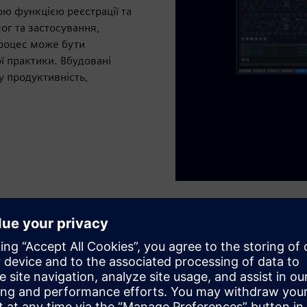
ою функцією реєстрації та
г та застосування,
процес може бути
ї практики. Вбудовані
 продуктивність,
Автоматизоване
газовими та ме