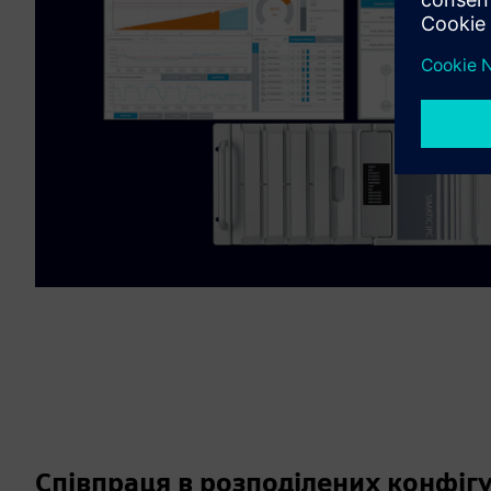
Співпраця в розподілених конфіг