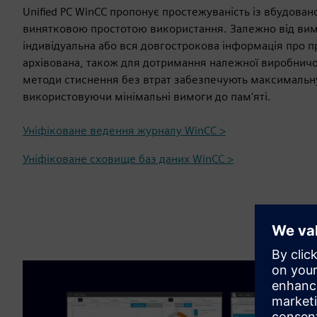
Unified PC WinCC пропонує простежуваність із вбудован
винятковою простотою використання. Залежно від вимо
індивідуальна або вся довгострокова інформація про 
архівована, також для дотримання належної виробничо
методи стиснення без втрат забезпечують максимальну
використовуючи мінімальні вимоги до пам'яті.
Уніфіковане ведення журналу WinCC >
Уніфіковане сховище баз даних WinCC >