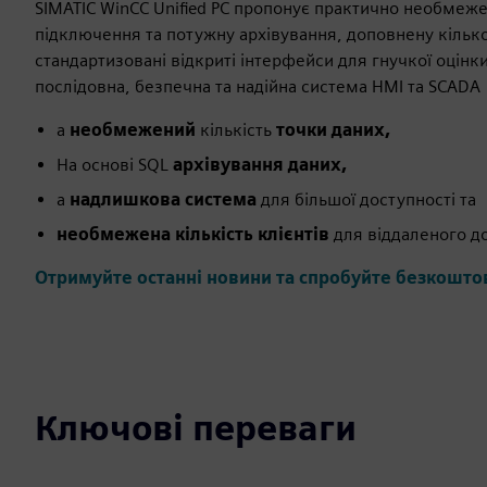
SIMATIC WinCC Unified PC пропонує практично необмеж
підключення та потужну архівування, доповнену кільк
стандартизовані відкриті інтерфейси для гнучкої оцінки 
послідовна, безпечна та надійна система HMI та SCADA
а
необмежений
кількість
точки даних,
На основі SQL
архівування даних,
а
надлишкова система
для більшої доступності та
необмежена кількість клієнтів
для віддаленого д
Отримуйте останні новини та спробуйте безкошто
Ключові переваги