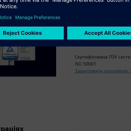
SIMATIC WinCC Unified Re
навантаженням для таких 
відстежує договірні обме
контролює споживачів, ге
навантаження. ResCon заб
що дозволяє забезпечити 
Сертифікована TÜV систе
ISO 50001
Завантажити сертифікат 
ураціях