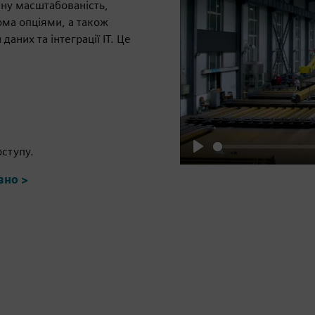
ену масштабованість,
ома опціями, а також
даних та інтеграції ІТ. Це
оступу.
Play
вно >