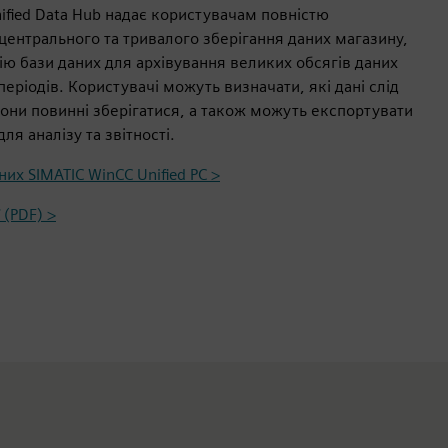
ified Data Hub надає користувачам повністю
центрального та тривалого зберігання даних магазину,
ю бази даних для архівування великих обсягів даних
еріодів. Користувачі можуть визначати, які дані слід
вони повинні зберігатися, а також можуть експортувати
я аналізу та звітності.
их SIMATIC WinCC Unified PC >
 (PDF) >