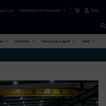
Підтримка та спільнота
Вхід
gion
|
UK
П
д
Ш
ies
Solutions
Training & support
Trials