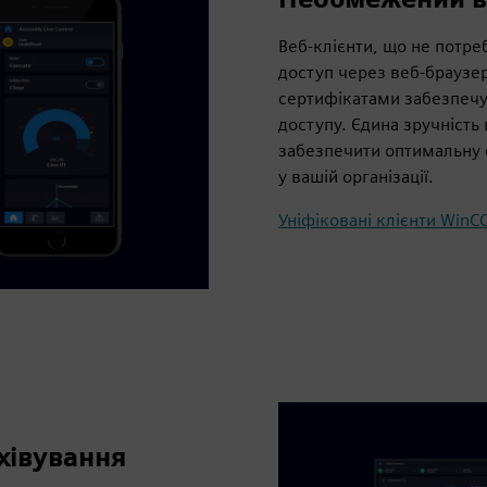
Веб-клієнти, що не потр
доступ через веб-браузе
сертифікатами забезпечу
доступу. Єдина зручність
забезпечити оптимальну о
у вашій організації.
Уніфіковані клієнти WinCC
хівування