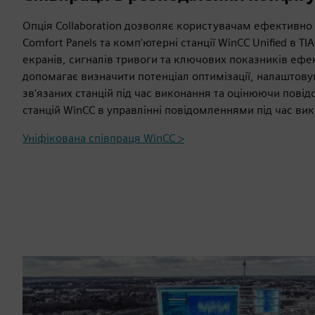
Опція Collaboration дозволяє користувачам ефективно 
Comfort Panels та комп'ютерні станції WinCC Unified в TIA
екранів, сигналів тривоги та ключових показників ефек
допомагає визначити потенціал оптимізації, налаштову
зв'язаних станцій під час виконання та оцінюючи пові
станцій WinCC в управлінні повідомленнями під час ви
Уніфікована співпраця WinCC >