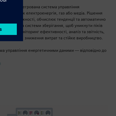
sCon — це інтегрована система управління
ресурсів, як електроенергія, газ або медіа. Рішення
ження потужності, обчислює тенденції та автоматично
нератори та системи зберігання, щоб уникнути піків
езпечує моніторинг ефективності, аналіз та звітність,
прозорість, зниження витрат та стійке виробництво.
ма управління енергетичними даними — відповідно до
>