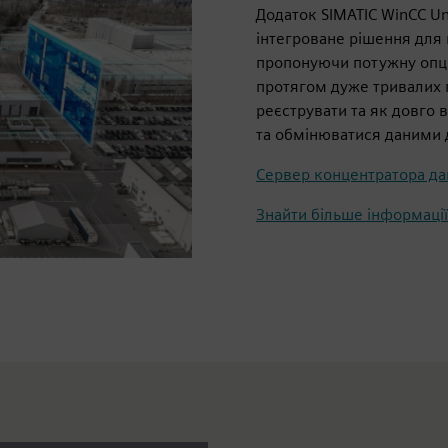
Додаток SIMATIC WinCC Un
інтегроване рішення для 
пропонуючи потужну опці
протягом дуже тривалих п
реєструвати та як довго 
та обмінюватися даними дл
Сервер концентратора дан
Знайти більше інформації