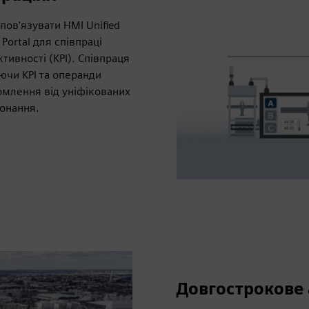
пов'язувати HMI Unified
 Portal для співпраці
тивності (KPI). Співпраця
ючи KPI та операнди
домлення від уніфікованих
конання.
Довгострокове 