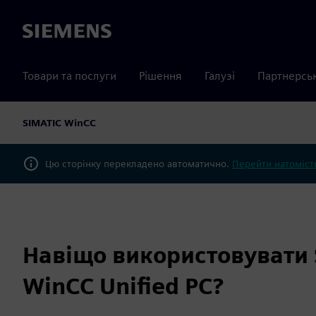
Siemens
Товари та послуги
Рішення
Галузі
Партнерсь
SIMATIC WinCC
Цю сторінку перекладено автоматично.
Перейти натомість
Навіщо використовувати 
WinCC Unified PC?