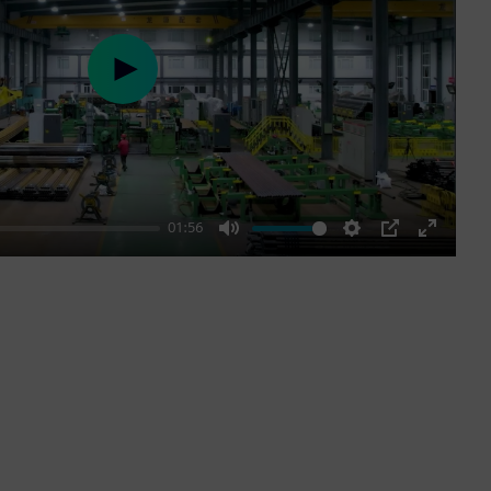
Play
01:56
Mute
Settings
PIP
Enter
fullscre